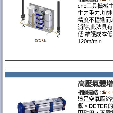
cnc工具機
生之重力.加
精度不穩進而
消除,此法具有
低.維護成本低
120m/min
觀看大圖
高壓氣體增
相關連結
Click
這是空氣壓縮
獻。DETER