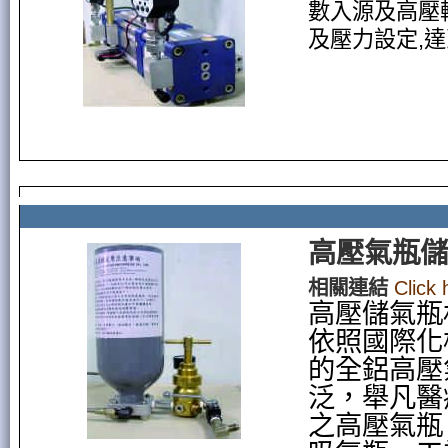
數入源及高壓
及壓力設定,
高壓氣瓶儲
相關連結
Click
高壓儲氣瓶材
依照國際化
的全鋁高壓
泛，舉凡醫
之高壓氣瓶