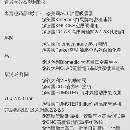
造最大效益與利潤~!
專賣經銷品牌如下：@美國ACE油壓吸震器
@美國Kinechek白馬牌精密穩速器.
@德國KNOCKS空壓調理組
@德國CO-AX 高壓同軸閥2/2-2/3.比例調
壓閥
@法國Telemecanique 壓力開關
@美國Parker空壓.油壓全系列自動化產
品
@以色列Biomedic 大流量真空產生器
@義大利OLAB流體電磁閥.噴霧微量電磁
幫浦.冷煤閥
@義大利VIP氣動軸閥
@韓國CDC省力PU接頭.
@韓國PUMSTER 特殊氣體增壓氣液泵
700-7350 Bar
@韓國PUMSTER(hiflux) 超高壓管路接
頭.調壓閥.防爆片.球閥2/2-2/3
@高壓管路測漏機、管路容器高壓測試機
@CNC高壓氣體配重平衡系統
@油壓動力單元、歐美日氣壓缸、油壓