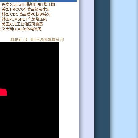
丹麦 Scanwill 超高压油压增压阀
美国 PROCON 食品级液体泵
韩国 CDC 高品质PU快速接头
韩国PUMSRET 气液增压泵
美国ACE工业油压吸震器
义大利OLAB流体电磁阀
【随拍即上】用手机就能掌握资讯！