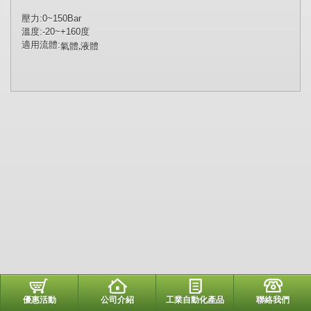
壓力:0~150Bar
溫度:-20~+160度
氣
體,液體
適用流體:
優惠活動
公司介紹
工業自動化產品
聯絡我們