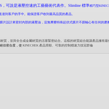
CHEKS，可說是液壓控速的工藝藝術代表作。Slimline 標準
精巧型KINE
，才送達到客戶的手中。能保證客戶收到最高品質的產品。
伏式膜片設計來密封內部的液壓油，這無摩擦特殊起伏式膜片不跟軸心有任何的
鋼材質，並與全合成金屬材質的活塞緊密結合。這樣的材質組合能讓產品擁有最
的絕佳密合度，使
KINECHEK
產品滑順、可靠的控制穩速力技冠群倫