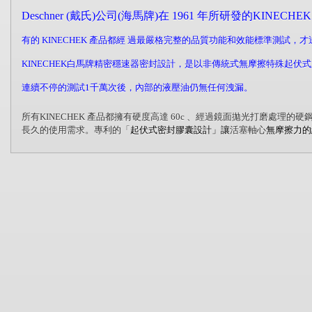
Deschner (戴氏)公司(海馬牌)在 1961 年所研發的KINE
有的 KINECHEK 產品都經 過最嚴格完整的品質功能和效能標準測試
KINECHEK白馬牌精密穩速器密封設計，是以非傳統式無摩擦特殊起
連續不停的測試1千萬次後，內部的液壓油仍無任何洩漏。
所有
KINECHEK
產品都擁有硬度高達
60c
、經過鏡面拋光打磨處理的硬
長久的使用需求。專利的「
起伏式密封膠囊設計」讓
活塞軸心
無摩擦力