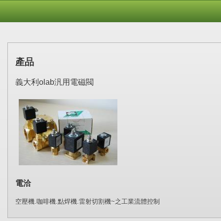
產品
義大利olab汎用電磁閥
電洽
空壓機.咖啡機.點焊機.雷射切割機~之工業流體控制