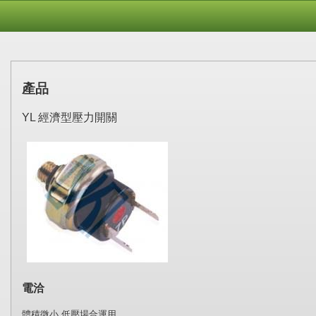
產品
YL 經濟型壓力開關
電洽
體積微小,低壓場合運用