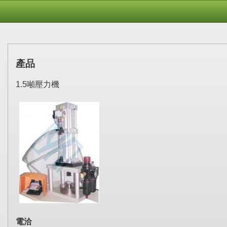
產品
1.5噸壓力機
電洽