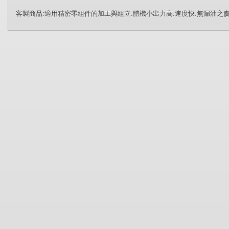
客製商品:適用精密零組件的加工與組立.體機小出力高.速度快.無漏油之